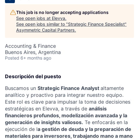
This job is no longer accepting applications
See open jobs at
Elevva
.
See open jobs similar to "
Strategic Finance Specialist
"
Asymmetric Capital Partners
.
Accounting & Finance
Buenos Aires, Argentina
Posted
6+ months ago
Descripción del puesto
Buscamos un
Strategic Finance Analyst
altamente
analítico y proactivo para integrar nuestro equipo.
Este rol es clave para impulsar la toma de decisiones
estratégicas en Elevva, a través de
análisis
financieros profundos, modelización avanzada y la
generación de insights valiosos.
Te enfocarás en la
ejecución de l
a gestión de deuda y la preparación de
materiales para inversores, trabajando mano a mano