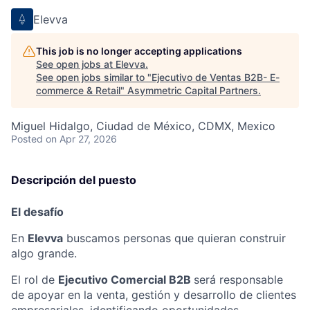
Elevva
This job is no longer accepting applications
See open jobs at
Elevva
.
See open jobs similar to "
Ejecutivo de Ventas B2B- E-
commerce & Retail
"
Asymmetric Capital Partners
.
Miguel Hidalgo, Ciudad de México, CDMX, Mexico
Posted
on Apr 27, 2026
Descripción del puesto
El desafío
En
Elevva
buscamos personas que quieran construir
algo grande.
El rol de
Ejecutivo Comercial B2B
será
responsable
de apoyar en la venta, gestión y desarrollo de clientes