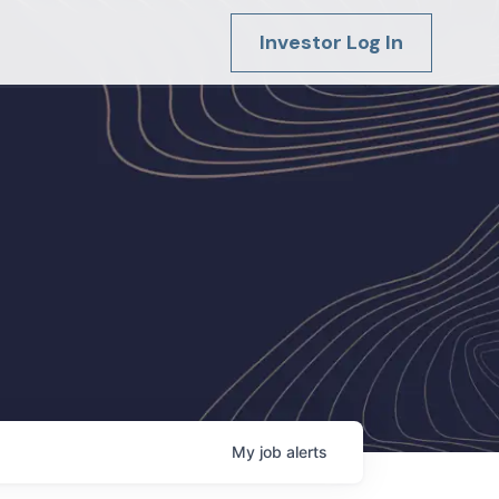
Investor Log In
My
job
alerts