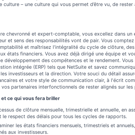
e culture – une culture qui vous permet d’être vu, de rester
aire chevronné et expert-comptable, vous excellez dans un
ur et sens des responsabilités vont de pair. Vous comptez
ptabilité et maîtrisez l'intégralité du cycle de clôture, des
ux états financiers. Vous avez déjà dirigé une équipe et 
s le développement des compétences et le rendement. Vous ê
stion intégrée (ERP) tels que NetSuite et savez communiq
 les investisseurs et la direction. Votre souci du détail assu
caires et votre style de communication clair, à l'écrit com
 vos partenaires interfonctionnels de rester alignés sur les p
et ce qui vous fera briller
cessus de clôture mensuelle, trimestrielle et annuelle, en as
 le respect des délais pour tous les cycles de rapports.
miner les états financiers mensuels, trimestriels et annuels
nés aux investisseurs.