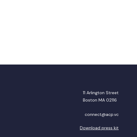
11 Arlington Street
Boston MA 02116
connect@acp.vc
Download press kit