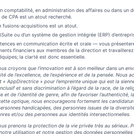
n comptabilité, en administration des affaires ou dans un
re de CPA est un atout recherché.
 fusions-acquisitions est un atout.
tSuite ou d’un système de gestion intégrée (ERP) d’entrepr
tences en communication écrite et orale — vous présenter
ents financiers aux membres de la direction et travaillerez
quipes; la clarté est donc essentielle.
us croyons que l’innovation est à son meilleur dans un en
sité de l’excellence, de l’expérience et de la pensée. Nous 
t « AppDirectrice » pour l’empreinte unique qui est la sienn
clusif et sans discrimination à l’égard de la race, de la relig
le et de l’identité de genre, afin de favoriser l’authenticité, la
 cette optique, nous encourageons fortement les candidatu
ersonnes handicapées, des personnes issues de la diversité
nres et/ou des personnes aux identités intersectionnelles.
s prenons la protection de la vie privée très au sérieux. P
notre utilisation et notre gestion des données personnelles