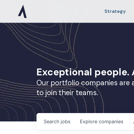
Strategy
Exceptional people
Our portfolio companies are 
to join their teams.
Search
jobs
Explore
companies