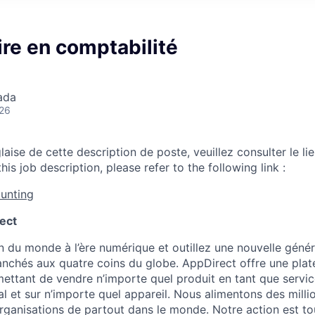
re en comptabilité
ada
026
laise de cette description de poste, veuillez consulter le lie
his job description, please refer to the following link :
unting
ect
 du monde à l’ère numérique et outillez une nouvelle génér
anchés aux quatre coins du globe. AppDirect offre une pla
ttant de vendre n’importe quel produit en tant que service
al et sur n’importe quel appareil. Nous alimentons des mill
rganisations de partout dans le monde. Notre action est to