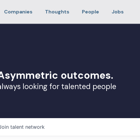
Companies
Thoughts
People
Jobs
. Asymmetric outcomes.
always looking for talented people
Join talent network