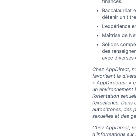
finances.
Baccalauréat e
détenir un tit
L’expérience en
Maîtrise de Ne
Solides compé
des renseignem
avec diverses é
Chez AppDirect, no
favorisant la diver
« AppDirecteur » e
un environnement in
l’orientation sexuel
l’excellence. Dans
autochtones, des p
sexuelles et des ge
Chez AppDirect, nou
d'informations sur 