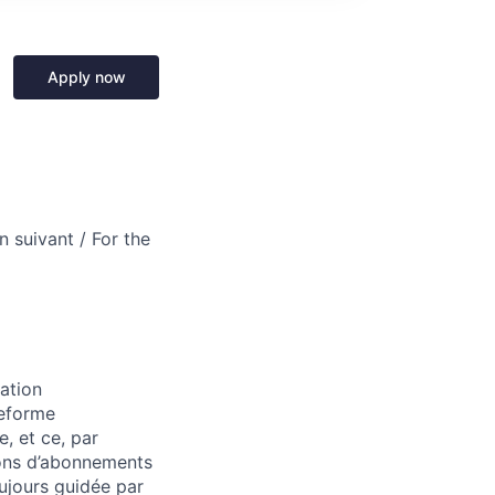
Apply now
n suivant / For the
ation
teforme
, et ce, par
ions d’abonnements
ujours guidée par