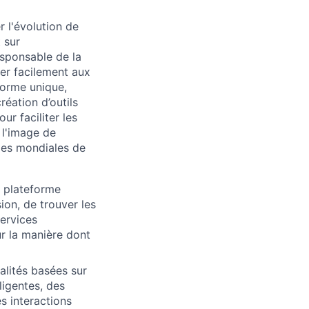
 l'évolution de
 sur
esponsable de la
der facilement aux
forme unique,
réation d’outils
ur faciliter les
 l'image de
mes mondiales de
 plateforme
on, de trouver les
services
ur la manière dont
alités basées sur
ligentes, des
s interactions