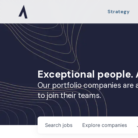
Strategy
Exceptional people
Our portfolio companies are 
to join their teams.
Search
jobs
Explore
companies