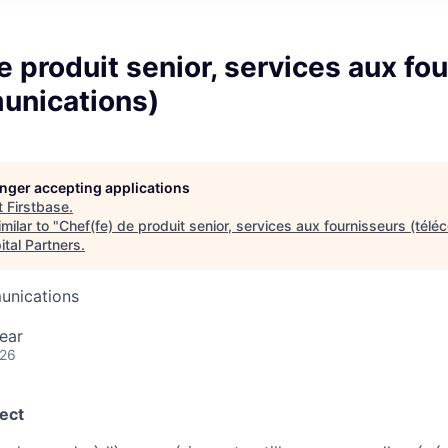
e produit senior, services aux fo
unications)
longer accepting applications
t
Firstbase
.
milar to "
Chef(fe) de produit senior, services aux fournisseurs (tél
tal Partners
.
unications
ear
026
ect