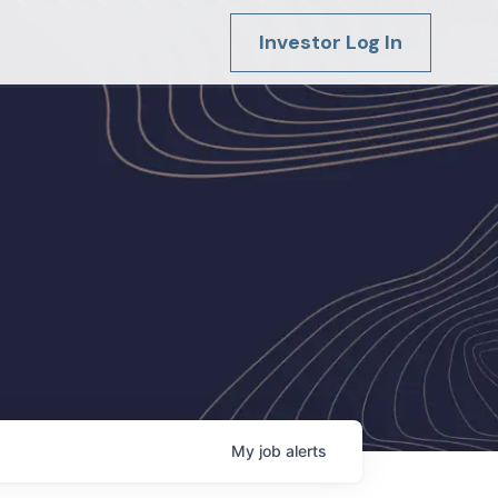
Investor Log In
My
job
alerts