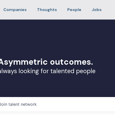
Companies
Thoughts
People
Jobs
. Asymmetric outcomes.
always looking for talented people
Join talent network