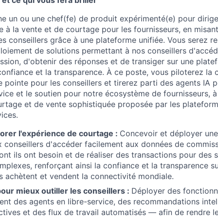
et ce qui vous fera briller
e un ou une chef(fe) de produit expérimenté(e) pour diriger
e à la vente et de courtage pour les fournisseurs, en misant
es conseillers grâce à une plateforme unifiée. Vous serez r
ploiement de solutions permettant à nos conseillers d'accé
ion, d'obtenir des réponses et de transiger sur une plate
 confiance et la transparence. À ce poste, vous piloterez la c
 pointe pour les conseillers et tirerez parti des agents IA po
vice et le soutien pour notre écosystème de fournisseurs, à
urtage et de vente sophistiquée proposée par les platefor
vices.
orer l'expérience de courtage :
Concevoir et déployer une
 conseillers d'accéder facilement aux données de commissi
ont ils ont besoin et de réaliser des transactions pour des 
plexes, renforçant ainsi la confiance et la transparence s
rs achètent et vendent la connectivité mondiale.
pour mieux outiller les conseillers :
Déployer des fonctionn
nt des agents en libre-service, des recommandations intel
tives et des flux de travail automatisés — afin de rendre le