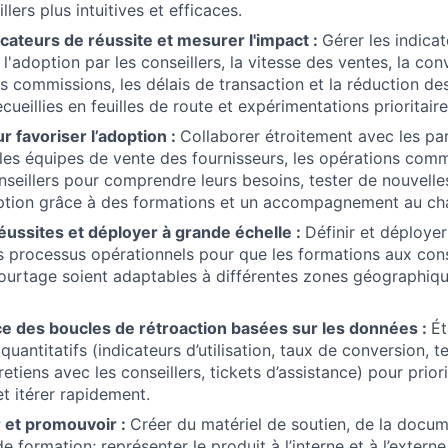
llers plus intuitives et efficaces.
dicateurs de réussite et mesurer l'impact :
Gérer les indica
l'adoption par les conseillers, la vitesse des ventes, la con
s commissions, les délais de transaction et la réduction des
cueillies en feuilles de route et expérimentations prioritaire
r favoriser l’adoption :
Collaborer étroitement avec les pa
es équipes de vente des fournisseurs, les opérations comme
seillers pour comprendre leurs besoins, tester de nouvelles
doption grâce à des formations et un accompagnement au c
 réussites et déployer à grande échelle :
Définir et déploye
 processus opérationnels pour que les formations aux consei
courtage soient adaptables à différentes zones géographiqu
ce des boucles de rétroaction basées sur les données :
Ét
quantitatifs (indicateurs d’utilisation, taux de conversion, t
tretiens avec les conseillers, tickets d’assistance) pour priori
et itérer rapidement.
et promouvoir :
Créer du matériel de soutien, de la docum
 formation; représenter le produit à l’interne et à l’extern