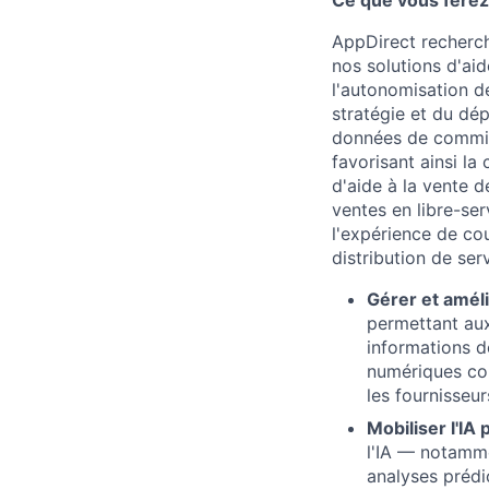
Ce que vous ferez 
AppDirect recherch
nos solutions d'aid
l'autonomisation d
stratégie et du dé
données de commiss
favorisant ainsi la
d'aide à la vente de
ventes en libre-ser
l'expérience de co
distribution de ser
Gérer et améli
permettant aux
informations d
numériques com
les fournisseu
Mobiliser l'IA 
l'IA — notamme
analyses prédic