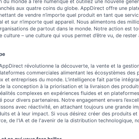
 du monde à l’ère numérique et outillez une nouvelle génér
anchés aux quatre coins du globe. AppDirect offre une pla
ttant de vendre n’importe quel produit en tant que service
al et sur n’importe quel appareil. Nous alimentons des mill
rganisations de partout dans le monde. Notre action est to
e culture – une culture qui vous permet d’être vu, de rester
ipe
AppDirect révolutionne la découverte, la vente et la gestio
plateformes commerciales alimentant les écosystèmes des 
x et entreprises du monde. L’intelligence fait partie intégr
e la conception à la priorisation et la livraison des produi
éalités complexes en expériences fluides et en plateformes 
é pour divers partenaires. Notre engagement envers l’excelle
issons avec réactivité, en attachant toujours une grande im
uits et à leur impact. Si vous désirez créer des produits et t
, de l'IA et de l'avenir de la distribution technologique, 