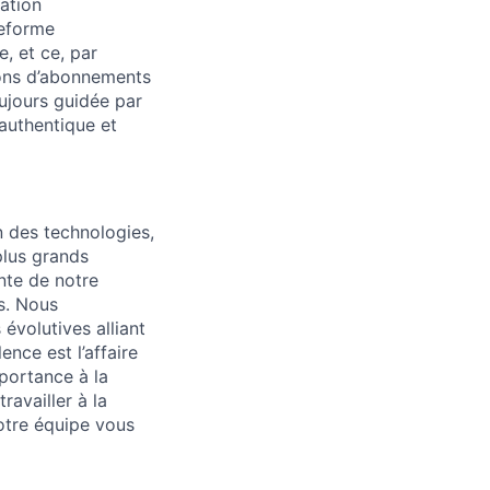
ation
teforme
, et ce, par
ions d’abonnements
ujours guidée par
 authentique et
n des technologies,
plus grands
ante de notre
ts. Nous
évolutives alliant
nce est l’affaire
portance à la
ravailler à la
notre équipe vous