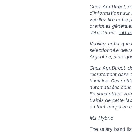
Chez AppDirect, nou
d'informations sur 
veuillez lire notre
pratiques générales
d'AppDirect :
http
Veuillez noter que 
sélectionné.e devra
Argentine, ainsi qu
Chez AppDirect, des
recrutement dans c
humaine. Ces outil
automatisées conce
En soumettant vot
traités de cette f
en tout temps en 
#Li-Hybrid
The salary band li