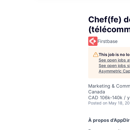
Chef(fe) d
(télécomm
Firstbase
This job is no 
See open jobs a
See open jobs si
Asymmetric Capi
Marketing & Comm
Canada
CAD 106k-140k / y
Posted
on May 18, 2
À propos d’AppDir