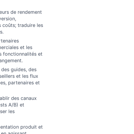
teurs de rendement
version,
 coûts; traduire les
s.
rtenaires
rciales et les
 fonctionnalités et
hangement.
r des guides, des
llers et les flux
es, partenaires et
ablir des canaux
ests A/B) et
ser les
entation produit et
e en agissant