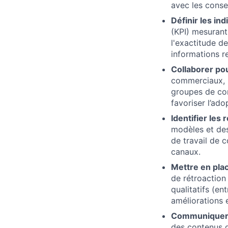
avec les consei
Définir les in
(KPI) mesurant 
l'exactitude de
informations re
Collaborer pou
commerciaux, l
groupes de con
favoriser l’a
Identifier les
modèles et des
de travail de 
canaux.
Mettre en pla
de rétroaction 
qualitatifs (en
améliorations 
Communiquer 
des contenus de