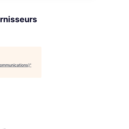
urnisseurs
écommunications)
"