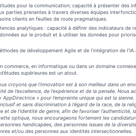
titudes pour la communication; capacité à présenter des i
ux parties prenantes à travers diverses équipes interfonctio
soins clients en feuilles de route pragmatiques.
ences analytiques : capacité à définir des indicateurs de r
 données sur le produit et à utiliser les données pour prioris
éthodes de développement Agile et de l'intégration de l'IA a
en commerce, en informatique ou dans un domaine connexe
d’études supérieures est un atout.
us croyons que l’innovation est à son meilleur dans un en
sité de l’excellence, de l’expérience et de la pensée. Nous 
« AppDirectrice » pour l’empreinte unique qui est la sienne
clusif et sans discrimination à l’égard de la race, de la relig
le et de l’identité de genre, afin de favoriser l’authenticité, la
 cette optique, nous encourageons fortement les candidatu
ersonnes handicapées, des personnes issues de la diversité
nres et/ou des personnes aux identités intersectionnelles.