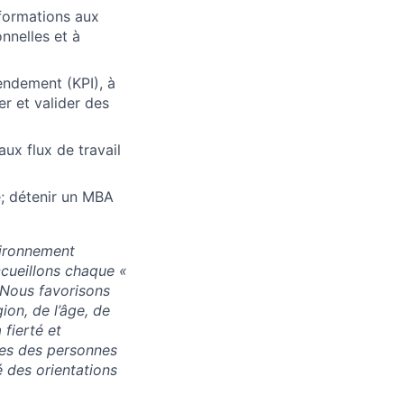
nformations aux
nnelles et à
endement (KPI), à
er et valider des
ux flux de travail
; détenir un MBA
vironnement
accueillons chaque «
. Nous favorisons
ion, de l’âge, de
 fierté et
res des personnes
 des orientations