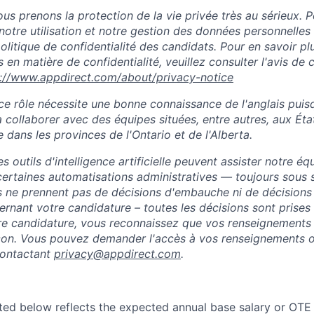
s prenons la protection de la vie privée très au sérieux. P
notre utilisation et notre gestion des données personnelles
 politique de confidentialité des candidats. Pour en savoir pl
 en matière de confidentialité, veuillez consulter l'avis de c
s://www.appdirect.com/about/privacy-notice
ce rôle nécessite une bonne connaissance de l'anglais puisq
 collaborer avec des équipes situées, entre autres, aux Éta
e dans les provinces de l'Ontario et de l'Alberta.
 outils d'intelligence artificielle peuvent assister notre éq
ertaines automatisations administratives — toujours sous 
s ne prennent pas de décisions d'embauche ni de décisions
rnant votre candidature – toutes les décisions sont prises
re candidature, vous reconnaissez que vos renseignements
açon. Vous pouvez demander l'accès à vos renseignements o
contactant
privacy@appdirect.com
.
sted below reflects the expected annual base salary or OTE