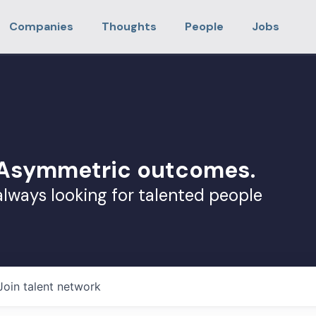
Companies
Thoughts
People
Jobs
. Asymmetric outcomes.
always looking for talented people
Join talent network