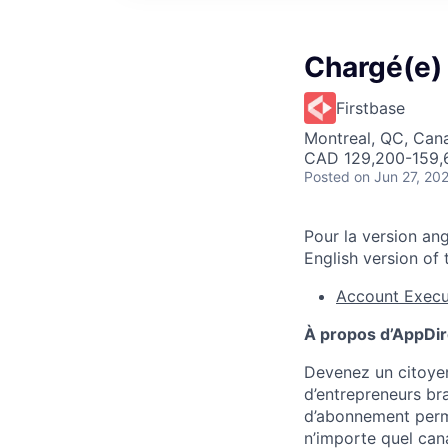
Chargé(e)
Firstbase
Montreal, QC, Can
CAD 129,200-159,6
Posted
on Jun 27, 20
Pour la version ang
English version of t
Account Execu
À propos d’AppDir
Devenez un citoyen
d’entrepreneurs br
d’abonnement perme
n’importe quel can