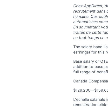
Chez AppDirect, des
recrutement dans c
humaine. Ces outil
automatisées conce
En soumettant vot
traités de cette f
en tout temps en 
The salary band li
earnings) for this
Base salary or OTE
addition to base p
full range of benefi
Canada Compensat
$129,200
—
$159,6
L'échelle salariale
rémunération cible