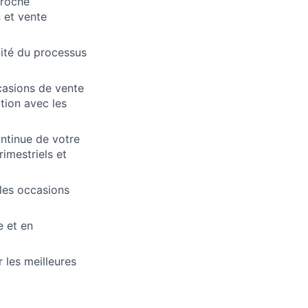
proche
 et vente
alité du processus
ccasions de vente
tion avec les
ontinue de votre
imestriels et
les occasions
e et en
r les meilleures