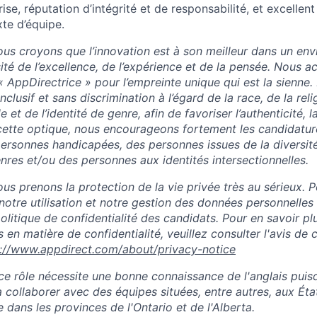
rise, réputation d’intégrité et de responsabilité, et excellent
te d’équipe.
us croyons que l’innovation est à son meilleur dans un en
sité de l’excellence, de l’expérience et de la pensée. Nous 
« AppDirectrice » pour l’empreinte unique qui est la sienne
clusif et sans discrimination à l’égard de la race, de la relig
le et de l’identité de genre, afin de favoriser l’authenticité, la
 cette optique, nous encourageons fortement les candidatu
ersonnes handicapées, des personnes issues de la diversité
nres et/ou des personnes aux identités intersectionnelles.
s prenons la protection de la vie privée très au sérieux. P
notre utilisation et notre gestion des données personnelles
 politique de confidentialité des candidats. Pour en savoir pl
 en matière de confidentialité, veuillez consulter l'avis de c
s://www.appdirect.com/about/privacy-notice
ce rôle nécessite une bonne connaissance de l'anglais puisq
 collaborer avec des équipes situées, entre autres, aux Éta
e dans les provinces de l'Ontario et de l'Alberta.