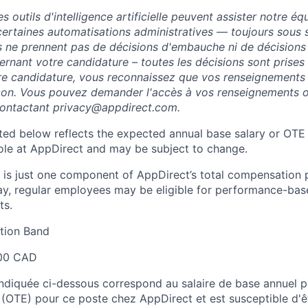
 outils d'intelligence artificielle peuvent assister notre éq
ertaines automatisations administratives — toujours sous 
s ne prennent pas de décisions d'embauche ni de décisions
rnant votre candidature – toutes les décisions sont prises
re candidature, vous reconnaissez que vos renseignements
açon. Vous pouvez demander l'accès à vos renseignements o
contactant privacy@appdirect.com.
sted below reflects the expected annual base salary or OTE
 role at AppDirect and may be subject to change.
 is just one component of AppDirect’s total compensation 
ay, regular employees may be eligible for performance-ba
ts.
ion Band
00 CAD
 indiquée ci-dessous correspond au salaire de base annuel p
 (OTE) pour ce poste chez AppDirect et est susceptible d'ê