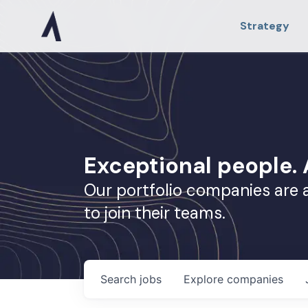
Strategy
Exceptional people
Our portfolio companies are 
to join their teams.
Search
jobs
Explore
companies