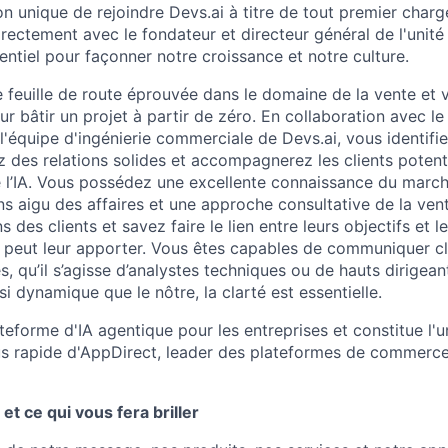
on unique de rejoindre Devs.ai à titre de tout premier char
irectement avec le fondateur et directeur général de l'unit
entiel pour façonner notre croissance et notre culture.
feuille de route éprouvée dans le domaine de la vente et v
ur bâtir un projet à partir de zéro. En collaboration avec le
 l'équipe d'ingénierie commerciale de Devs.ai, vous identifie
ez des relations solides et accompagnerez les clients potent
 l’IA. Vous possédez une excellente connaissance du marché
ns aigu des affaires et une approche consultative de la ven
 des clients et savez faire le lien entre leurs objectifs et l
 peut leur apporter. Vous êtes capables de communiquer c
es, qu’il s’agisse d’analystes techniques ou de hauts dirigea
 dynamique que le nôtre, la clarté est essentielle.
teforme d'IA agentique pour les entreprises et constitue l'
lus rapide d'AppDirect, leader des plateformes de commer
et ce qui vous fera briller