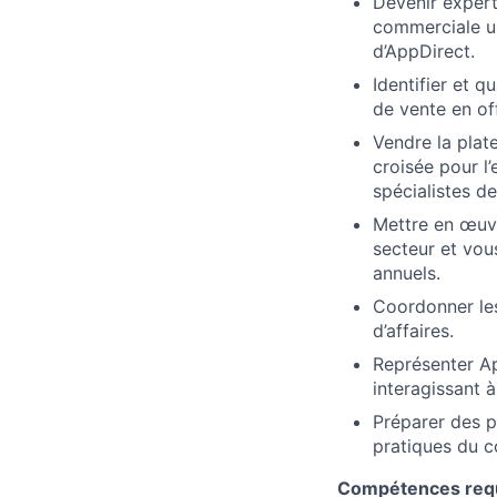
Devenir expert
commerciale un
d’AppDirect.
Identifier et q
de vente en off
Vendre la plate
croisée pour l
spécialistes de
Mettre en œuvr
secteur et vou
annuels.
Coordonner les
d’affaires.
Représenter Ap
interagissant à
Préparer des pr
pratiques du 
Compétences req