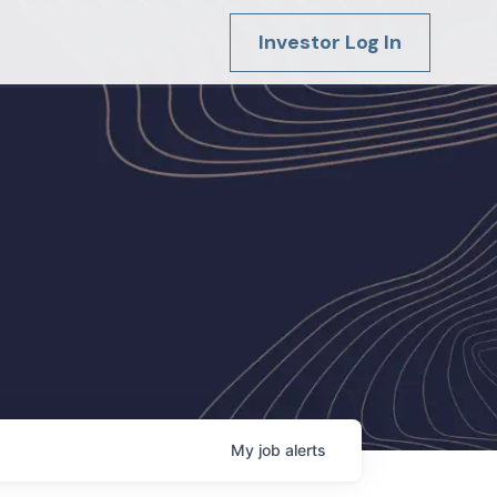
Investor Log In
My
job
alerts