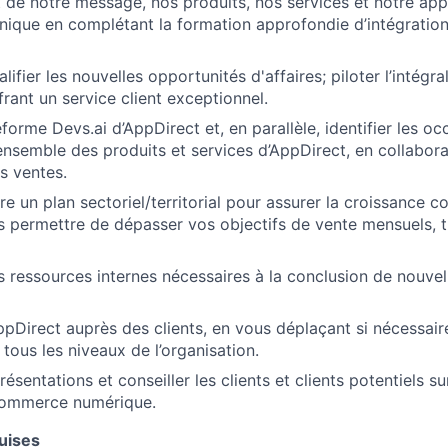
 de notre message, nos produits, nos services et notre ap
ique en complétant la formation approfondie d’intégration
ualifier les nouvelles opportunités d'affaires; piloter l’intégr
rant un service client exceptionnel.
forme Devs.ai d’AppDirect et, en parallèle, identifier les o
’ensemble des produits et services d’AppDirect, en collabora
s ventes.
e un plan sectoriel/territorial pour assurer la croissance c
s permettre de dépasser vos objectifs de vente mensuels, tr
 ressources internes nécessaires à la conclusion de nouvel
pDirect auprès des clients, en vous déplaçant si nécessair
 tous les niveaux de l’organisation.
ésentations et conseiller les clients et clients potentiels su
commerce numérique.
uises