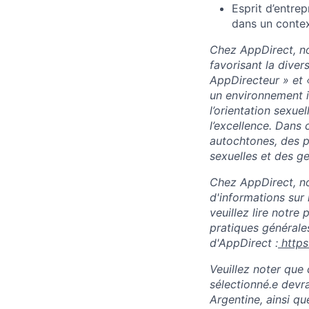
Esprit d’entrep
dans un contex
Chez AppDirect, no
favorisant la diver
AppDirecteur » et 
un environnement in
l’orientation sexuel
l’excellence. Dans
autochtones, des p
sexuelles et des ge
Chez AppDirect, nou
d'informations sur 
veuillez lire notre
pratiques générales
d'AppDirect :
http
Veuillez noter que 
sélectionné.e devra
Argentine, ainsi qu