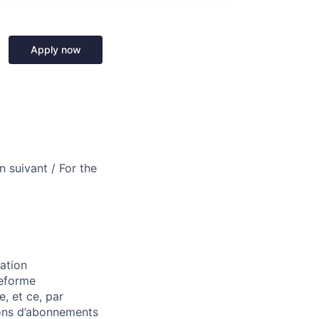
Apply now
n suivant / For the
ation
teforme
, et ce, par
ions d’abonnements